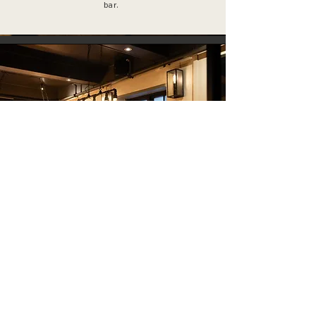
bar.
SNEKKERBUA
Snekkerbua består av flere langbord, i et