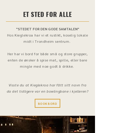
ET STED FOR ALLE
"STEDET FOR DEN GODE SAMTALEN"
Hos Kieglekroa har vi et rustikt, koselig lokale
midt i Trondheim sentrum.
Her har vi bord for både små og store grupper,
enten de ønsker å spise mat, spille, eller bare
mingle med noe godt å drikke.
Visste du at Kieglekroa har fått sitt navn fra
da det tidligere var en bowlingbane i kjelleren?
BOOK BORD