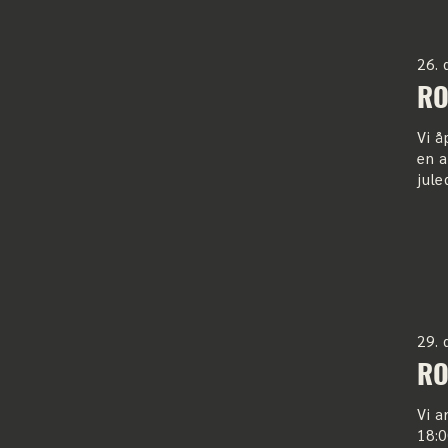
26.
RO
Vi å
en a
jule
29.
RO
Vi a
18:0