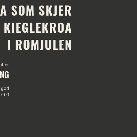
VA SOM SKJER
 KIEGLEKROA
I ROMJULEN
mber
ING
l god
17:00