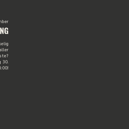
mber
ING
kelig
aller
ste?
g 30.
:00!