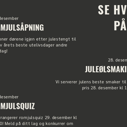
SE H
 desember
PÅ
MJULSÅPNING
pner dørene igjen etter julestengt til
v årets beste utelivsdager andre
dag!
28. dese
JULEØLSMAK
Vi serverer julens beste smaker ti
pris 28. desember kl 
 desember
MJULSQUIZ
rrangerer romjulsquiz 29. desember kl
0! Meld på ditt lag og konkurrer om